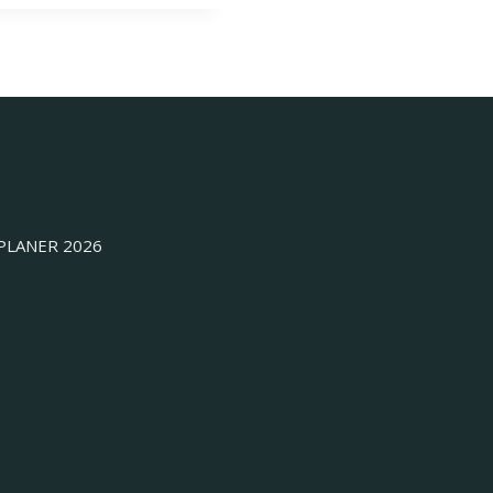
was:
is:
116,00 KM.
90,50 KM.
PLANER 2026