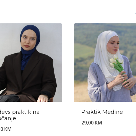
devs praktik na
Praktik Medine
pčanje
29,00
KM
00
KM