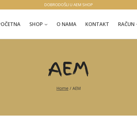
DOBRODOŠLI U AEM SHOP
POČETNA
SHOP
O NAMA
KONTAKT
RAČUN
AEM
Home
/
AEM