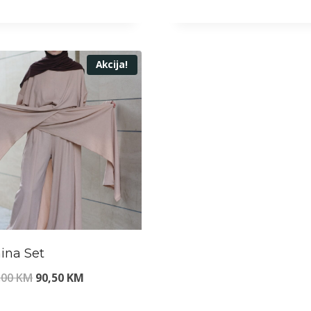
Akcija!
ina Set
Original
Current
,00
KM
90,50
KM
price
price