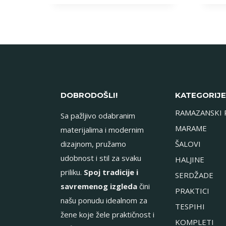
DOBRODOŠLI!
KATEGORIJE
RAMAZANSKI 
Sa pažljivo odabranim
MARAME
materijalima i modernim
dizajnom, pružamo
ŠALOVI
udobnost i stil za svaku
HALJINE
priliku.
Spoj tradicije i
SERDŽADE
savremenog izgleda
čini
PRAKTICI
našu ponudu idealnom za
TESPIHI
žene koje žele praktičnost i
KOMPLETI