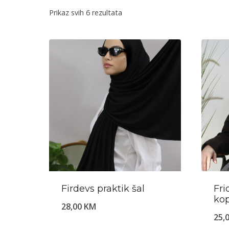
Sorted
Prikaz svih 6 rezultata
by
popularity
Firdevs praktik šal
Fri
ko
28,00
KM
25,