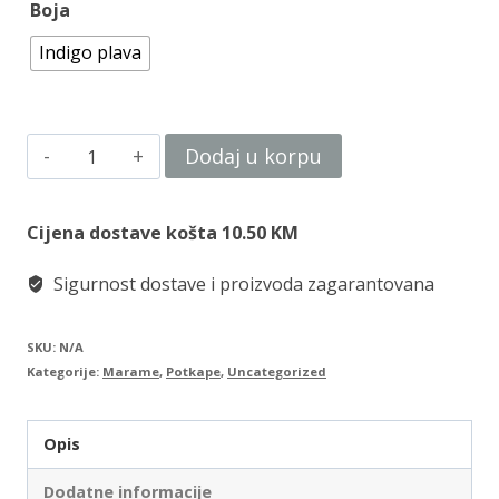
Boja
Indigo plava
Pamučna
Dodaj u korpu
potkapa
količina
Cijena dostave košta 10.50 KM
Sigurnost dostave i proizvoda zagarantovana
SKU:
N/A
Kategorije:
Marame
,
Potkape
,
Uncategorized
Opis
Dodatne informacije